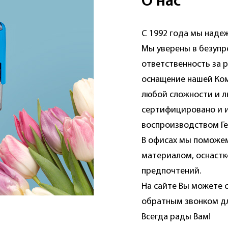
О нас
С 1992 года мы надеж
Мы уверены в безупр
ответственность за р
оснащение нашей Ком
любой сложности и л
сертифицировано и и
воспроизводством Ге
В офисах мы поможем
материалом, оснастк
предпочтений.
На сайте Вы можете 
обратным звонком дл
Всегда рады Вам!