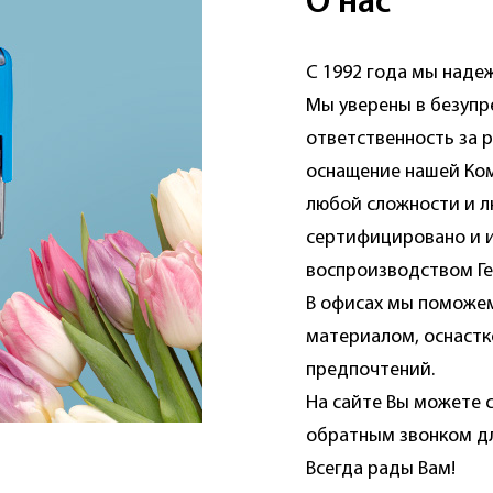
О нас
С 1992 года мы надеж
Мы уверены в безупр
ответственность за р
оснащение нашей Ком
любой сложности и л
сертифицировано и и
воспроизводством Ге
В офисах мы поможем
материалом, оснастк
предпочтений.
На сайте Вы можете 
обратным звонком дл
Всегда рады Вам!