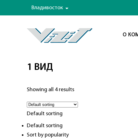
Владивосток
О КО
1 ВИД
Showing all 4 results
Default sorting
Default sorting
Sort by popularity